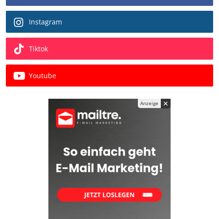
Instagram
Tiktok
Youtube
✕
Anzeige