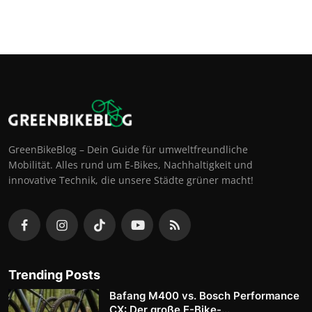
GreenBikeBlog – Dein Guide für umweltfreundliche
Mobilität. Alles rund um E-Bikes, Nachhaltigkeit und
innovative Technik, die unsere Städte grüner macht!
Trending Posts
Bafang M400 vs. Bosch Performance
CX: Der große E-Bike-...