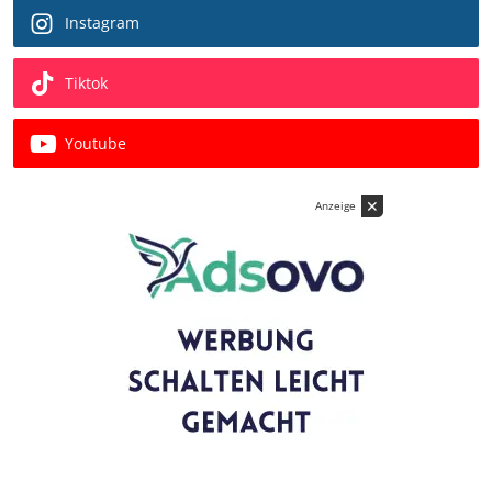
Instagram
Tiktok
Youtube
✕
Anzeige