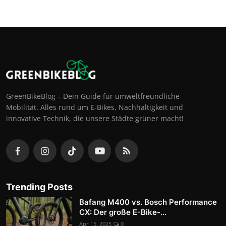
GreenBikeBlog – Dein Guide für umweltfreundliche
Mobilität. Alles rund um E-Bikes, Nachhaltigkeit und
innovative Technik, die unsere Städte grüner macht!
Trending Posts
Bafang M400 vs. Bosch Performance
CX: Der große E-Bike-...
Apr 15, 2025
0