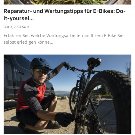
Kaufberatung
Reparatur- und Wartungstipps für E-Bikes: Do-
it-yoursel...
Okt 3, 2024
0
Erfahren Sie, welche Wartungsarbeiten an Ihrem E-Bike Sie
selbst erledigen könne...