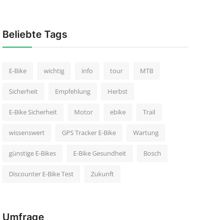
Beliebte Tags
E-Bike
wichtig
info
tour
MTB
Sicherheit
Empfehlung
Herbst
E-Bike Sicherheit
Motor
ebike
Trail
wissenswert
GPS Tracker E-Bike
Wartung
günstige E-Bikes
E-Bike Gesundheit
Bosch
Discounter E-Bike Test
Zukunft
Umfrage