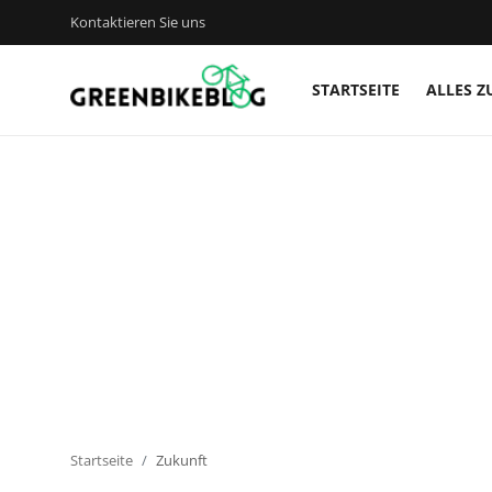
Kontaktieren Sie uns
STARTSEITE
ALLES Z
Anmelden
Registrieren
Startseite
Kontaktieren Sie uns
Alles zu E-Bikes
Bike Zubehör
Bike Technik
Startseite
Zukunft
Bike-Touren