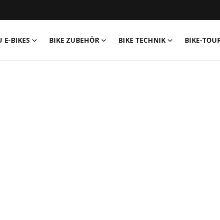
U E-BIKES
BIKE ZUBEHÖR
BIKE TECHNIK
BIKE-TOU