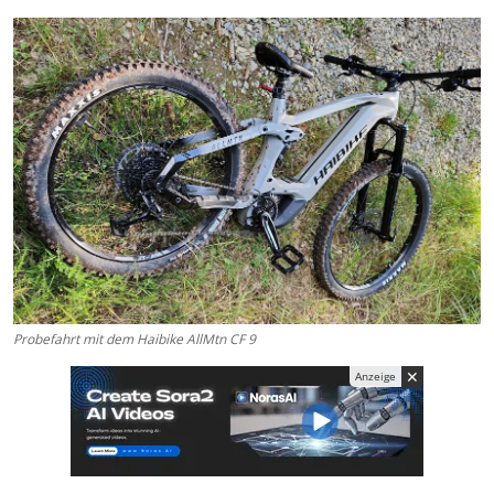
Kaufberatung
Probefahrt mit dem Haibike AllMtn CF 9
✕
Anzeige