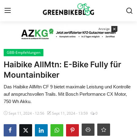
✕
Anzeige
Anmelden
Registrieren
Startseite
GBB-Empfehlungen
Haibike AllMtn: E-Bike Fully für
Kontaktieren Sie uns
Mountainbiker
Alles zu E-Bikes
Das Haibike AllMtn CF 9 bietet maximale Leistung und Kontrolle
auf anspruchsvollen Trails. Mit Bosch Performance CX Motor,
Bike Zubehör
750 Wh Akku.
Bike Technik
Sept 11, 2024 - 12:56
Sept 11, 2024 - 13:59
0
Bike-Touren