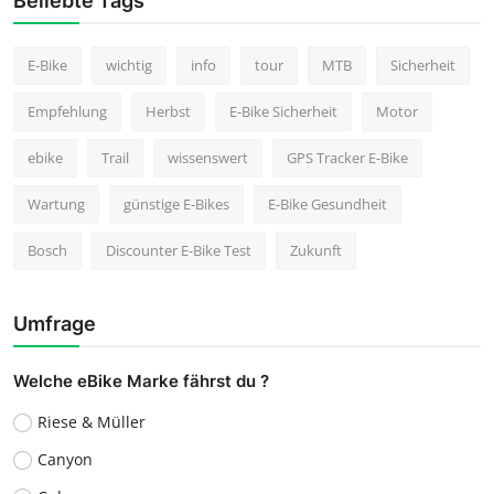
Beliebte Tags
E-Bike
wichtig
info
tour
MTB
Sicherheit
Empfehlung
Herbst
E-Bike Sicherheit
Motor
ebike
Trail
wissenswert
GPS Tracker E-Bike
Wartung
günstige E-Bikes
E-Bike Gesundheit
Bosch
Discounter E-Bike Test
Zukunft
Umfrage
Welche eBike Marke fährst du ?
Riese & Müller
Canyon