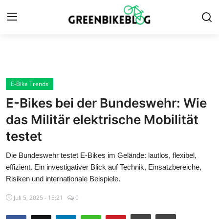
Anmelden
Registrieren
Startseite
E-Bike Trends
E-Bikes bei der Bundeswehr: Wie
Kontaktieren Sie uns
das Militär elektrische Mobilität
Alles zu E-Bikes
testet
Bike Zubehör
Die Bundeswehr testet E-Bikes im Gelände: lautlos, flexibel,
effizient. Ein investigativer Blick auf Technik, Einsatzbereiche,
Bike Technik
Risiken und internationale Beispiele.
Juli 5, 2025 - 15:21
0
Bike-Touren