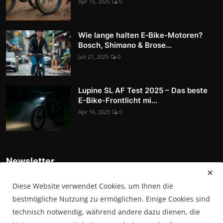
Apr 15, 2025
0
Wie lange halten E‑Bike-Motoren?
Bosch, Shimano & Brose...
Juli 21, 2025
0
Lupine SL AF Test 2025 – Das beste
E-Bike-Frontlicht mi...
Apr 16, 2025
0
Newsletter
Tragen Sie sich in unsere Abonnentenliste ein, um die
Diese Website verwendet Cookies, um Ihnen die
neuesten Nachrichten, Updates und Sonderangebote direkt in
Ihrem Posteingang zu erhalten
bestmögliche Nutzung zu ermöglichen. Einige Cookies sind
technisch notwendig, während andere dazu dienen, die
Abonnieren