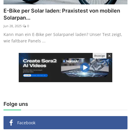
Kaufberatung
E-Bike per Solar laden: Praxistest von mobilen
Solarpan...
Jun 28, 2025
0
Kann man ein E-Bike per Solarpanel laden? Unser Test zeigt,
wie faltbare Panels ...
✕
Anzeige
Folge uns
Facebook