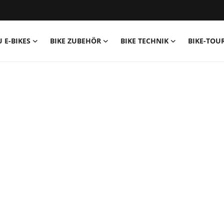
U E-BIKES
BIKE ZUBEHÖR
BIKE TECHNIK
BIKE-TOU