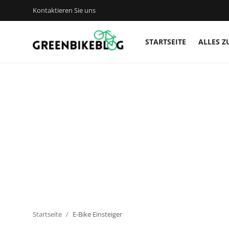
Kontaktieren Sie uns
STARTSEITE
ALLES Z
Anmelden
Registrieren
Startseite
Kontaktieren Sie uns
Alles zu E-Bikes
Bike Zubehör
Bike Technik
Startseite
E-Bike Einsteiger
Bike-Touren