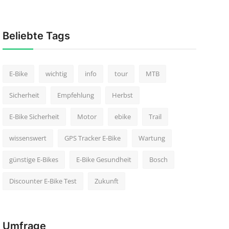
Beliebte Tags
E-Bike
wichtig
info
tour
MTB
Sicherheit
Empfehlung
Herbst
E-Bike Sicherheit
Motor
ebike
Trail
wissenswert
GPS Tracker E-Bike
Wartung
günstige E-Bikes
E-Bike Gesundheit
Bosch
Discounter E-Bike Test
Zukunft
Umfrage