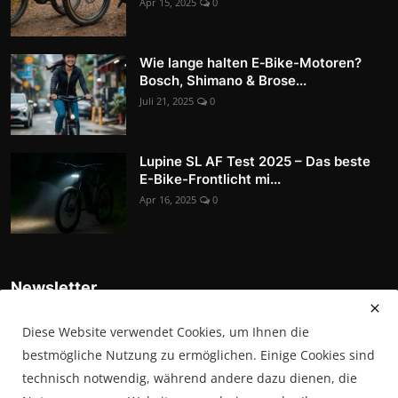
Apr 15, 2025
0
Wie lange halten E‑Bike-Motoren?
Bosch, Shimano & Brose...
Juli 21, 2025
0
Lupine SL AF Test 2025 – Das beste
E-Bike-Frontlicht mi...
Apr 16, 2025
0
Newsletter
Tragen Sie sich in unsere Abonnentenliste ein, um die
Diese Website verwendet Cookies, um Ihnen die
neuesten Nachrichten, Updates und Sonderangebote direkt in
Ihrem Posteingang zu erhalten
bestmögliche Nutzung zu ermöglichen. Einige Cookies sind
technisch notwendig, während andere dazu dienen, die
Abonnieren