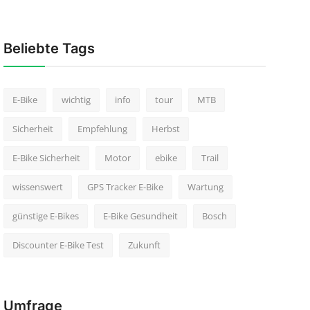
Beliebte Tags
E-Bike
wichtig
info
tour
MTB
Sicherheit
Empfehlung
Herbst
E-Bike Sicherheit
Motor
ebike
Trail
wissenswert
GPS Tracker E-Bike
Wartung
günstige E-Bikes
E-Bike Gesundheit
Bosch
Discounter E-Bike Test
Zukunft
Umfrage