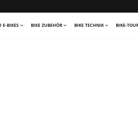
U E-BIKES
BIKE ZUBEHÖR
BIKE TECHNIK
BIKE-TOU