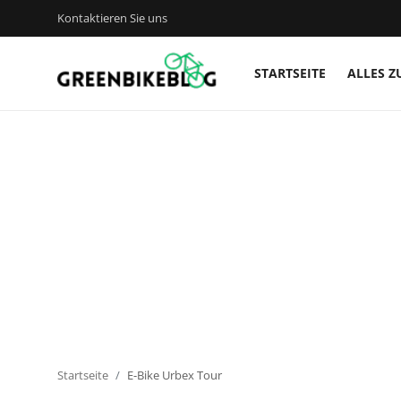
Kontaktieren Sie uns
STARTSEITE
ALLES Z
Anmelden
Registrieren
Startseite
Kontaktieren Sie uns
Alles zu E-Bikes
Bike Zubehör
Bike Technik
Startseite
E-Bike Urbex Tour
Bike-Touren