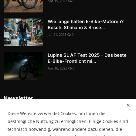
Apr 15, 2025
0
Wie lange halten E‑Bike-Motoren?
Bosch, Shimano & Brose...
Juli 21, 2025
0
Lupine SL AF Test 2025 – Das beste
E-Bike-Frontlicht mi...
Apr 16, 2025
0
Newsletter
Tragen Sie sich in unsere Abonnentenliste ein, um die
Diese Website verwendet Cookies, um Ihnen die
neuesten Nachrichten, Updates und Sonderangebote direkt in
Ihrem Posteingang zu erhalten
bestmögliche Nutzung zu ermöglichen. Einige Cookies sind
technisch notwendig, während andere dazu dienen, die
Abonnieren