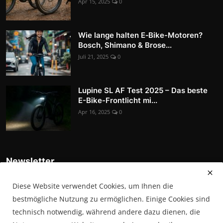
Apr 15, 2025
0
Wie lange halten E‑Bike-Motoren?
Bosch, Shimano & Brose...
Juli 21, 2025
0
Lupine SL AF Test 2025 – Das beste
E-Bike-Frontlicht mi...
Apr 16, 2025
0
Newsletter
Tragen Sie sich in unsere Abonnentenliste ein, um die
Diese Website verwendet Cookies, um Ihnen die
neuesten Nachrichten, Updates und Sonderangebote direkt in
Ihrem Posteingang zu erhalten
bestmögliche Nutzung zu ermöglichen. Einige Cookies sind
technisch notwendig, während andere dazu dienen, die
Abonnieren