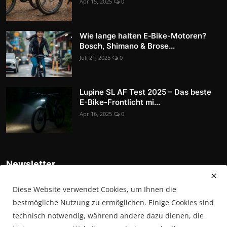
Apr 15, 2025
0
Wie lange halten E‑Bike-Motoren?
Bosch, Shimano & Brose...
Juli 21, 2025
0
Lupine SL AF Test 2025 – Das beste
E-Bike-Frontlicht mi...
Apr 16, 2025
0
Newsletter
Tragen Sie sich in unsere Abonnentenliste ein, um die
Diese Website verwendet Cookies, um Ihnen die
neuesten Nachrichten, Updates und Sonderangebote direkt in
Ihrem Posteingang zu erhalten
bestmögliche Nutzung zu ermöglichen. Einige Cookies sind
technisch notwendig, während andere dazu dienen, die
Abonnieren