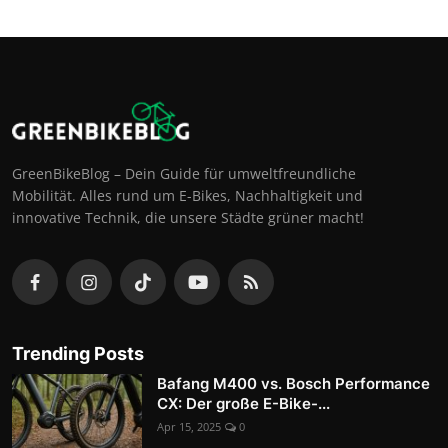
GreenBikeBlog – Dein Guide für umweltfreundliche
Mobilität. Alles rund um E-Bikes, Nachhaltigkeit und
innovative Technik, die unsere Städte grüner macht!
Trending Posts
Bafang M400 vs. Bosch Performance
CX: Der große E-Bike-...
Apr 15, 2025
0