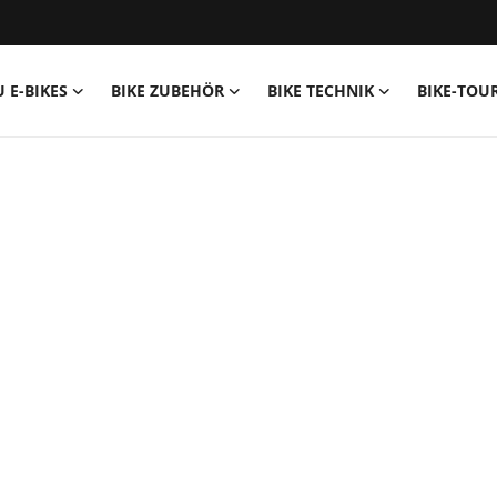
U E-BIKES
BIKE ZUBEHÖR
BIKE TECHNIK
BIKE-TOU