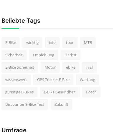
Beliebte Tags
E-Bike
wichtig
info
tour
MTB
Sicherheit
Empfehlung
Herbst
E-Bike Sicherheit
Motor
ebike
Trail
wissenswert
GPS Tracker E-Bike
Wartung
günstige E-Bikes
E-Bike Gesundheit
Bosch
Discounter E-Bike Test
Zukunft
Umfrage