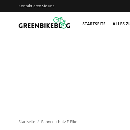
Kontaktieren Sie uns
STARTSEITE
ALLES Z
Anmelden
Registrieren
Startseite
Kontaktieren Sie uns
Alles zu E-Bikes
Bike Zubehör
Bike Technik
Startseite
Pannenschutz E-Bike
Bike-Touren