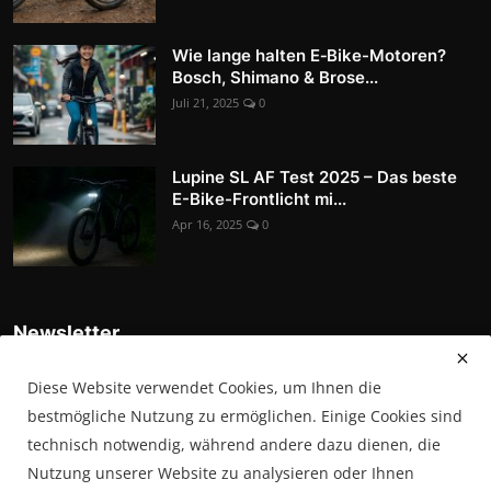
Wie lange halten E‑Bike-Motoren?
Bosch, Shimano & Brose...
Juli 21, 2025
0
Lupine SL AF Test 2025 – Das beste
E-Bike-Frontlicht mi...
Apr 16, 2025
0
Newsletter
Tragen Sie sich in unsere Abonnentenliste ein, um die
Diese Website verwendet Cookies, um Ihnen die
neuesten Nachrichten, Updates und Sonderangebote direkt in
Ihrem Posteingang zu erhalten
bestmögliche Nutzung zu ermöglichen. Einige Cookies sind
technisch notwendig, während andere dazu dienen, die
Abonnieren
Nutzung unserer Website zu analysieren oder Ihnen