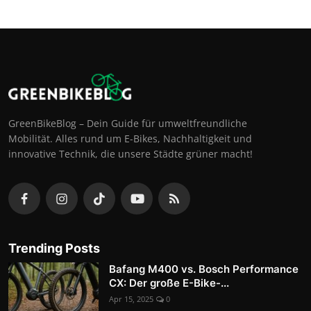
GreenBikeBlog – Dein Guide für umweltfreundliche
Mobilität. Alles rund um E-Bikes, Nachhaltigkeit und
innovative Technik, die unsere Städte grüner macht!
Trending Posts
Bafang M400 vs. Bosch Performance
CX: Der große E-Bike-...
Apr 15, 2025
0