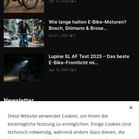
Apr 15, 2025
0
Wie lange halten E‑Bike-Motoren?
Bosch, Shimano & Brose...
Juli 21, 2025
0
Lupine SL AF Test 2025 – Das beste
E-Bike-Frontlicht mi...
Apr 16, 2025
0
Newsletter
Tragen Sie sich in unsere Abonnentenliste ein, um die
Diese Website verwendet Cookies, um Ihnen die
neuesten Nachrichten, Updates und Sonderangebote direkt in
Ihrem Posteingang zu erhalten
bestmögliche Nutzung zu ermöglichen. Einige Cookies sind
technisch notwendig, während andere dazu dienen, die
Abonnieren