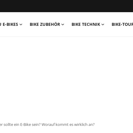
U E-BIKES
BIKE ZUBEHÖR
BIKE TECHNIK
BIKE-TOU
r sollte ein E-Bike sein? Worauf kommt es wirklich an?