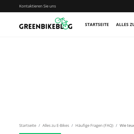
Kontaktieren Sie uns
STARTSEITE
ALLES Z
Anmelden
Registrieren
Startseite
Kontaktieren Sie uns
Alles zu E-Bikes
Bike Zubehör
Bike Technik
Startseite
Alles zu E-Bikes
Häufige Fragen (FAQ)
Wie teue
Bike-Touren