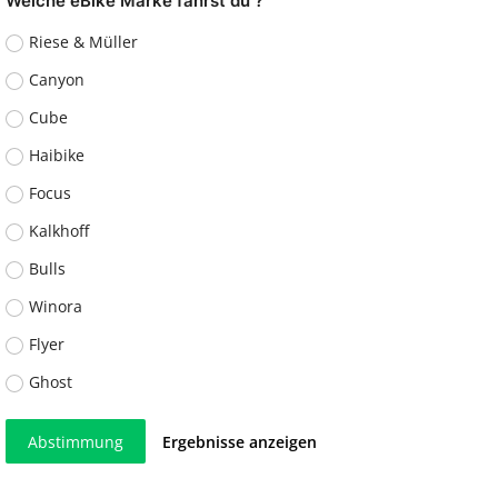
Welche eBike Marke fährst du ?
Riese & Müller
Canyon
Cube
Haibike
Focus
Kalkhoff
Bulls
Winora
Flyer
Ghost
Abstimmung
Ergebnisse anzeigen